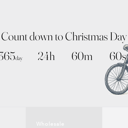
Count down to Christmas Day
365
24h
60m
60s
day
Wholesale