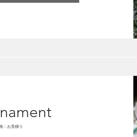
rnament
格：お見積り