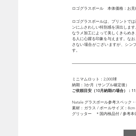
​ロゴグラスボール 本体価格：お見
ロゴグラスボールは、プリントでは
ンにふさわしい特別感を演出します
なラメ加工によって美しくきらめき
る人に心躍る印象を与えます。なお
さない場合がございますが、シン
す。
ミニマムロット：2,000球
納期：3か月（サンプル確定後）
ご依頼目安（10月納期の場合）：1
Natale グラスボール参考スペック
素材：ガラス / ボールサイズ：8cm 
グリッター ＊国内検品付 / 参考本体