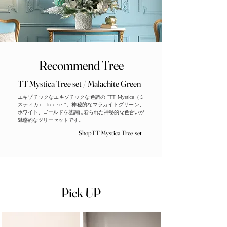
Recommend Tree
TT Mystica Tree set / Malachite Green
エキゾチックなエキゾチックな色調の "TT Mystica（ミ
スティカ） Tree set"。神秘的なマラカイトグリーン、
ホワイト、ゴールドを基調に彩られた神秘的な色合いが
魅惑的なツリーセットです。
ShopTT Mystica Tree set
Pick UP