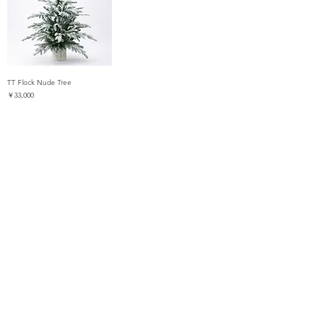
TT Flock Nude Tree
価格
￥33,000
Count down to Christmas Day
365
24h
60m
60s
day