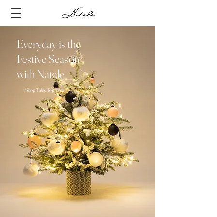
Everyday is the
Festive Season
with Natale
​Shop Table Top Tree