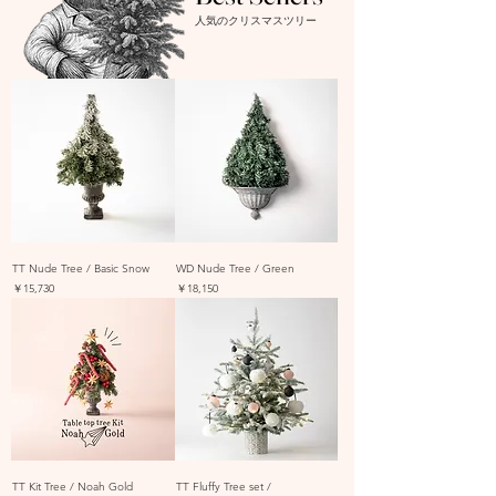
人気のクリスマスツリー
TT Nude Tree / Basic Snow
WD Nude Tree / Green
価格
価格
￥15,730
￥18,150
TT Kit Tree / Noah Gold
TT Fluffy Tree set /