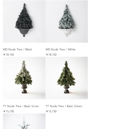
WD Nude Tree / Black
WD Nude Tree / White
価格
価格
￥18,150
￥18,150
TT Nude Tree / Basic Snow
TT Nude Tree / Basic Green
価格
価格
￥15,730
￥15,730