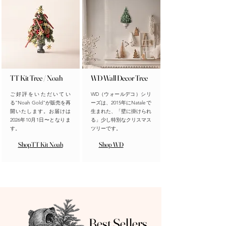
TT Kit Tree / Noah
WD Wall Decor Tree
ご好評をいただいてい
WD（ウォールデコ）シリ
る"Noah Gold"が販売を再
ーズは、2015年にNataleで
開いたします。お届けは
生まれた、「壁に掛けられ
2026年10月1日〜となりま
る」
少し特別なクリスマス
す。
ツリーです。
ShopTT Kit Noah
Shop WD
Best Sellers