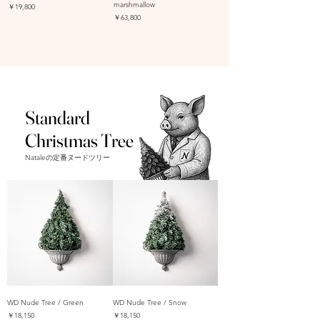
marshmallow
価格
￥19,800
価格
￥63,800
Standard
Christmas Tree
Nataleの定番ヌードツリー
WD Nude Tree / Green
WD Nude Tree / Snow
価格
価格
￥18,150
￥18,150