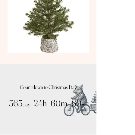
TT
TT
Nude
Kit
Tree
Tree
/
/
Natural
Noah
Pot
Silver
Count down to Christmas Day
365
24h
60m
60s
day