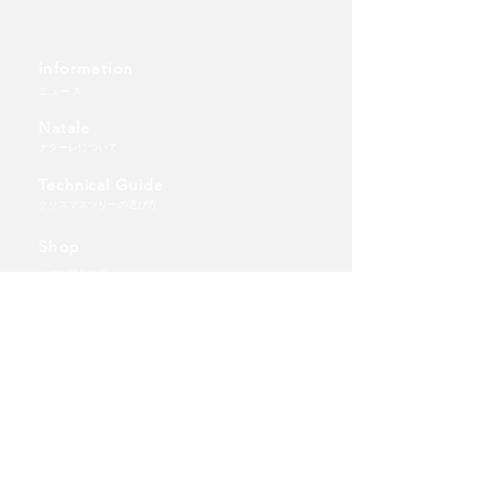
information
ニュース
Natale
ナターレについて
Technical Guide
クリスマスツリーの選び方
Shop
ショップトップ
ツリー
TT卓上タイプ(テーブルトップ)
WD壁掛けタイプ（ウォールデコ）
FT床置きタイプ（フロアツリー）
​オーナメント
FTオーナメント
ご利用ガイド | 送料について
​個人情報保護方針