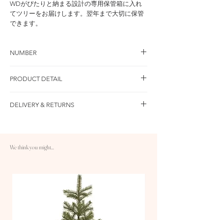
WDがぴたりと納まる設計の専用保管箱に入れ
てツリーをお届けします。翌年まで大切に保管
できます。
NUMBER
品 番：NWDBN-40G 本体価格：￥16,500 / 税込
PRODUCT DETAIL
価格：￥18,150
セット内容
DELIVERY & RETURNS
WDアーティフィシャルツリー×1
壁掛け用マグネット×1
○送料：10,000円以上のご注文で送料無料です
WD保管箱×1
○配送：ヤマト運輸 1〜3日配送
サイズ 本体：W21cm×H39cm、479g
○返品：商品到着後30日以内返品・交換が可能
カラー スノーホワイト
We think you might...
です。詳しくはFAQをご参照ください▷
素材 本体：ポリエチレン、 ベース：鉄
https://www.thenatale.com/faq