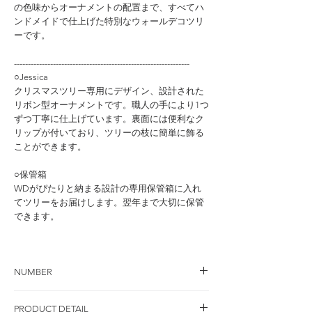
の色味からオーナメントの配置まで、すべてハ
ンドメイドで仕上げた特別なウォールデコツリ
ーです。
---------------------------------------------------------------
○Jessica
クリスマスツリー専用にデザイン、設計された
リボン型オーナメントです。職人の手により1つ
ずつ丁寧に仕上げています。裏面には便利なク
リップが付いており、ツリーの枝に簡単に飾る
ことができます。
○保管箱
WDがぴたりと納まる設計の専用保管箱に入れ
てツリーをお届けします。翌年まで大切に保管
できます。
NUMBER
品 番：NWDJB-40DPG 本体価格：￥28,600 / 税
PRODUCT DETAIL
込価格：￥31,460