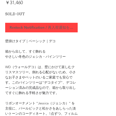
価
￥31,460
格
SOLD OUT
Restock Notification / 再入荷通知をリクエスト
壁掛けタイプ｜ベーシック｜デコ
箱から出して、すぐ飾れる
やさしい冬色のジェシカ・パインツリー
WD（ウォールデコ）は、壁にかけて楽しむク
リスマスツリー。倒れる心配がないため、小さ
なお子さまやペットのいるご家庭でも安心で
す。このパインツリーは“デコタイプ”、デコレ
ーション済みの完成品なので、箱から取り出し
てすぐに飾れる手軽さが魅力です。
リボンオーナメント “Jessica（ジェシカ）” を
主役に、パールピックと松かさをあしらった淡
いトーンのコーディネート。1点ずつ、フィルム