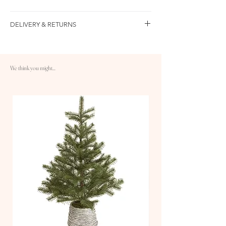
セット内容
DELIVERY & RETURNS
WDアーティフィシャルツリー×1（完成品）
壁掛け用マグネット×1
○送料：10,000円以上のご注文で送料無料です
WD保管箱×1
○配送：ヤマト運輸 1〜3日配送
サイズ
○返品：商品到着後30日以内返品・交換が可能
アーティフィシャルツリー：本体
We think you might...
です。詳しくはFAQをご参照ください▷
W21cm×H39cm、550g
https://www.thenatale.com/faq
素材
アーティフィシャルツリー：ポリ塩化ビニル、
金属
ジェシカ：コットン95％ ポリウレタン5%、金
具
ベリーピック：発泡スチロール
カラマツ：ドライフラワー