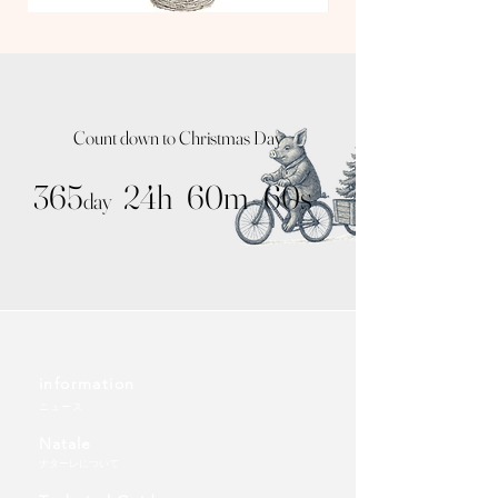
TT
TT
Nude
Kit
Tree
Tree
/
/
Natural
Noah
Pot
Silver
Count down to Christmas Day
365
24h
60m
60s
day
information
ニュース
Natale
ナターレについて