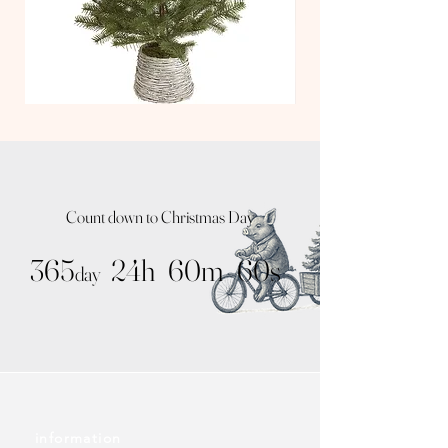
TT
TT
Nude
Kit
Tree
Tree
/
/
Natural
Noah
Pot
Silver
Count down to Christmas Day
365
24h
60m
60s
day
information