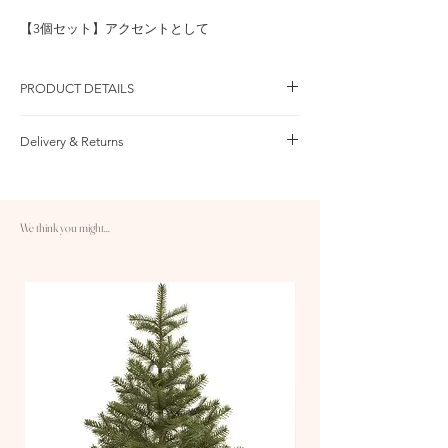
【3個セット】アクセントとして
PRODUCT DETAILS
品 番：
Delivery & Returns
3個入：NOS-BO3 本体価格：￥4,700 / 税込価
格：￥5,170
○送料
9個入：NOS-BO9 本体価格：￥14,000 / 税込価
格：￥15,400
南東北・関東・
北東北・関
北海道・
18個入：NOS-BO18 本体価格：￥28,000 / 税込
信越・北陸・中
西・中国・
九州・沖
We think you might...
価格：￥30,800
部
四国
縄
36個入：NOS-BO36 本体価格：￥55,000 / 税込
価格：￥60,500
800円
900円
1.300円
内容：BRボール・オリーブ
サイズ：Φ80mm、34g
10,000円以上のご注文で送料無料です
カラー：オリーブ
○配送：ヤマト運輸 1〜3日配送
素材：生地 USAコットン（コットン100％）、
○返品：商品到着後30日以内返品・交換が可能
金具 真鍮
です。詳しくはFAQをご参照ください▷
https://www.thenatale.com/faq