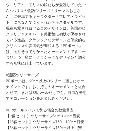
ウィリアム・モリスの娘たちが愛読していたJ・
C・ハリスの物語シリーズ「リーマスおじさ
ん」に登場するキャラクター「ブレア・ラビッ
ト」にちなんでつくられたテキスタイルです。
現在も愛され続けるこのデザインは、英国のビ
クトリア＆アルバート美術館に初版が保存され
ている逸品。クラシックなデザインと伝統的な
クリスマスの雰囲気が調和する「BRボール」
は、ありそうでなかったオーナメントです。一
つひとつ丁寧に、クラシックなデザインと調和
する形状に仕上げています。
○適応ツリーサイズ
BRボールは、90cm以上のツリーに適したオー
ナメントです。お手持ちのオーナメントと組合
わせて、またはBRボールだけでも。自由な発想
でデコレーションをお楽しみください。
○BRボールメインで飾る場合の数量目安
【9個セット】ツリーサイズ90〜120cm目安
【18個セット】ツリーサイズ150～180cm目安
【36個セット】ツリーサイズ180cm以上目安