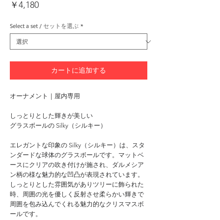
価
￥4,180
格
Select a set / セットを選ぶ
*
カートに追加する
オーナメント｜屋内専用
しっとりとした輝きが美しい
グラスボールの Silky（シルキー）
エレガントな印象の Silky（シルキー）は、スタ
ンダードな球体のグラスボールです。マットベ
ースにクリアの吹き付けが施され、ダルメシア
ン柄の様な魅力的な凹凸が表現されています。
しっとりとした雰囲気がありツリーに飾られた
時、周囲の光を優しく反射させ柔らかい輝きで
周囲を包み込んでくれる魅力的なクリスマスボ
ールです。