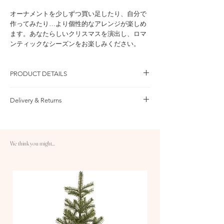
オーナメントを少しずつ買い足したり、自分で
作ってみたり…より個性的なアレンジが楽しめ
ます。あなたらしいクリスマスを演出し、ロマ
ンティックなシーズンをお楽しみください。
PRODUCT DETAILS
Delivery & Returns
商品詳細
Nataleのグラスボールは吹きガラス製。1球
Standard order: 2-7 business days
づつハンドメイドで柄を吹きつけています
production plus 5-14 business days delivery
セットはLサイズ3個入り、Mサイズ6個入
for all items.
り、の2種類
We think you might...
Free shipping for orders over 10,000 yen
Silkyは90cm以上のツリーサイズに適したオ
Returns
ーナメントです
We allow to return or exchange the item within 30
お手持ちのツリーに他オーナメントと合わせ
days of delivery.
たり自由な発想でデコレーションをお楽しみ
いただけます。
日本国内
全国一律 900円
Shinyと他オーナメントで飾る場合の数量目安
10,000円以上のご注文は送料無料です
ツリーサイズ90〜120cm：Lx9球程度、Mx12球
1営業日処理＋3～4営業日配送