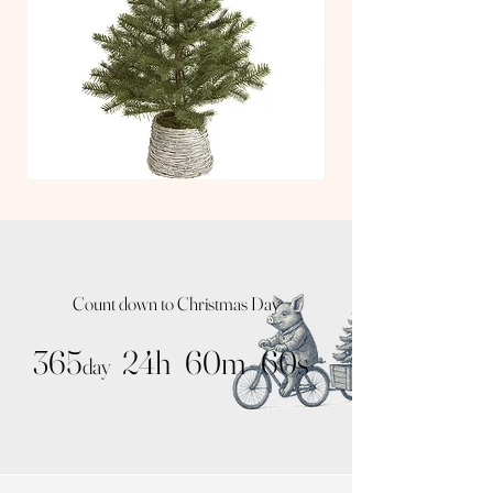
程度 +他オーナメント10個程度
返品：商品到着後30日以内であれば、返品・交
ツリーサイズ150～180cm：Lx12球程度、Mx18
換が可能です
球程度+他オーナメント20個程度
ツリーサイズ180〜240cm：Lx27球程度、Mx54
球程度+他オーナメント30個程度
○グラスボール “Silky（シルキー）”
○[M]6個入りW6cm×H6.5cm、約40g、[L]3個入り
W8cm×H8.5cm、約80g、素材：ガラス、金属
TT
TT
スタンダードな球体のグラスボールです。マッ
Nude
Kit
トベースにクリアの吹き付けが施され、ダルメ
Tree
Tree
/
/
シアン柄の様な魅力的な凹凸が表現されていま
Natural
Noah
Pot
Silver
す。
Count down to Christmas Day
365
24h
60m
60s
day