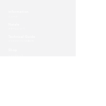
information
ニュース
Natale
ナターレについて
Technical Guide
クリスマスツリーの選び方
Shop
ショップトップ
ツリー
TT卓上タイプ(テーブルトップ)
WD壁掛けタイプ（ウォールデコ）
FT床置きタイプ（フロアツリー）
​オーナメント
FTオーナメント
ご利用ガイド | 送料について
​個人情報保護方針
Wholesale